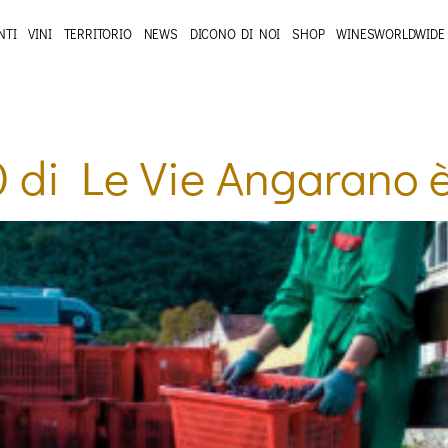
NTI
VINI
TERRITORIO
NEWS
DICONO DI NOI
SHOP
WINESWORLDWIDE
di Le Vie Angarano è