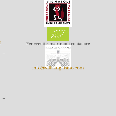
l
Per eventi e matrimoni contattare
o –
info@villaangarano.com
o –