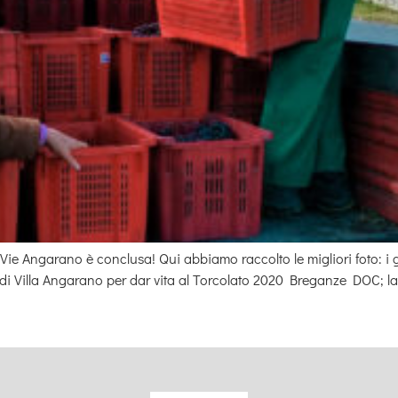
ie Angarano è conclusa! Qui abbiamo raccolto le migliori foto: i g
 Villa Angarano per dar vita al Torcolato 2020 Breganze DOC; la 