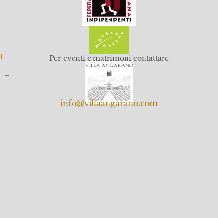
l
Per eventi e matrimoni contattare
o –
info@villaangarano.com
o –