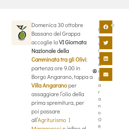
SUCCESSIV
PRECE
Domenica 30 ottobre
11° Mercato dei
4 stelle 
l
Bassano del Grappa
e
accoglie la
VI Giornata
v
Nazionale della
i
e
Camminata tra gli Olivi
:
a
partenza ore 9.00 in
n
Borgo Angarano, tappa a
g
Villa Angarano
per
a
r
assaggiare l’olio della
a
prima spremitura, per
n
poi passare
o
all’
Agriturismo I
O
tt
Maragonsei
e infine al