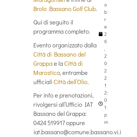
o
Brolo Bassano Golf Club
.
b
r
Qui di seguito il
e
programma completo.
2
6
Evento organizzato dalla
,
Città di Bassano del
2
Grappa
e la
Città di
0
2
Marostica
, entrambe
2
ufficiali
Città dell’Olio
.
1
2:
Per info e prenotazioni,
0
rivolgersi all’Ufficio IAT
1
Bassano del Grappa:
p
m
0424 519917 oppure
iat.bassano@comune.bassano.vi.i