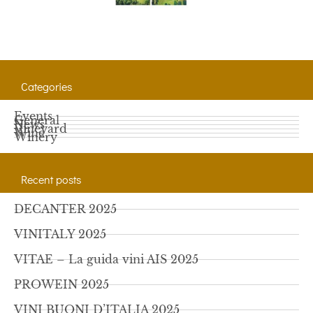
Categories
Events
General
News
Vineyard
Wine
Winery
Recent posts
DECANTER 2025
VINITALY 2025
VITAE – La guida vini AIS 2025
PROWEIN 2025
VINI BUONI D’ITALIA 2025