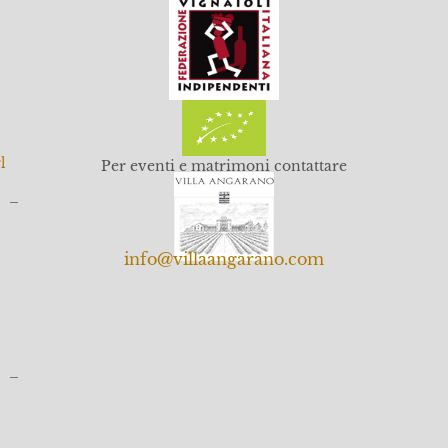
l
Per eventi e matrimoni contattare
o –
info@villaangarano.com
o –