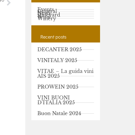
VO
Le Vie Angarano Home Delivery
Events
General
News
Vineyard
Wine
Winery
Recent posts
DECANTER 2025
VINITALY 2025
VITAE – La guida vini
AIS 2025
PROWEIN 2025
VINI BUONI
D’ITALIA 2025
Buon Natale 2024