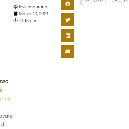
PRECEDENTE
SUCCESSI
Felice Festa delle Donne
levieangarano
Marzo 10, 2021
11:18 am
enza
le
ntine
rovate
 di