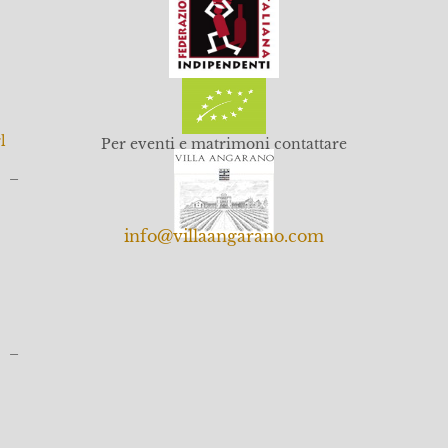
l
Per eventi e matrimoni contattare
o –
info@villaangarano.com
o –