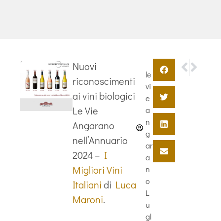
SUCCESSIV
PRECEDE
Nuovi
LUCA MARONI “M
Vinitaly 2023
le
riconoscimenti
vi
ai vini biologici
e
Le Vie
a
n
Angarano
g
nell’Annuario
ar
2024 –
I
a
Migliori Vini
n
o
Italiani
di
Luca
L
Maroni
.
u
gl