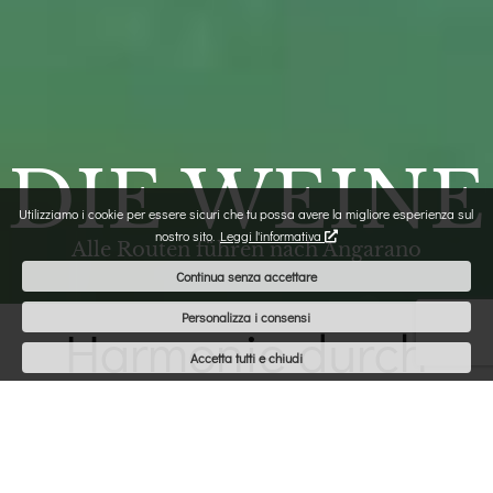
DIE WEINE
Utilizziamo i cookie per essere sicuri che tu possa avere la migliore esperienza sul
nostro sito.
Leggi l'informativa
Alle Routen führen nach Angarano
Continua senza accettare
Personalizza i consensi
Harmonie durch
Accetta tutti e chiudi
Gleichgewicht
zwischen Linien,